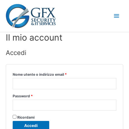
Vai
Men
al
contenuto
princ
Il mio account
Accedi
Nome utente o indirizzo email
*
Password
*
Ricordami
Accedi